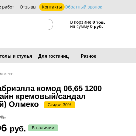
 работ
Отзывы
Контакты
Обратный звонок
В корзине
0 тов.
на сумму
0 руб.
толы и стулья
Для гостиниц
Разное
Олмеко
бриэлла комод 06,65 1200
лайн кремовый/сандал
й) Олмеко
Скидка 30%
уб.
06
руб.
В наличии