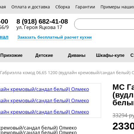
ная
Оплата и доставка
Сборка
Гарантии
Примеры наших
-00
8 (918) 682-41-08
56/9
ул. Героя Яцкова 17
анал
Заказать бесплатный расчет кухни
Прихожие
Детские
Диваны
Шкафы-купе
С
Габриэлла комод 06,65 1200 (вудлайн кремовый/сандал белый) 
МС Га
(вуд
белы
33294 р
233