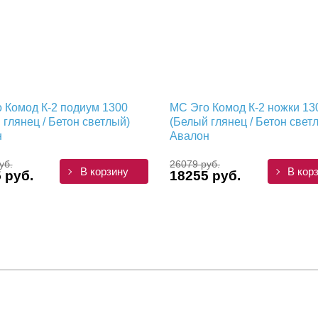
 Комод К-2 подиум 1300
МС Эго Комод К-2 ножки 13
 глянец / Бетон светлый)
(Белый глянец / Бетон свет
н
Авалон
уб.
26079 руб.
В корзину
В кор
 руб.
18255 руб.