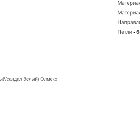
Материал
Материа
Направл
Петли
-
б
вый/сандал белый) Олмеко