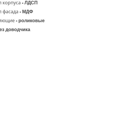
 корпуса
-
ЛДСП
л фасада
-
МДФ
яющие
-
роликовые
ез доводчика