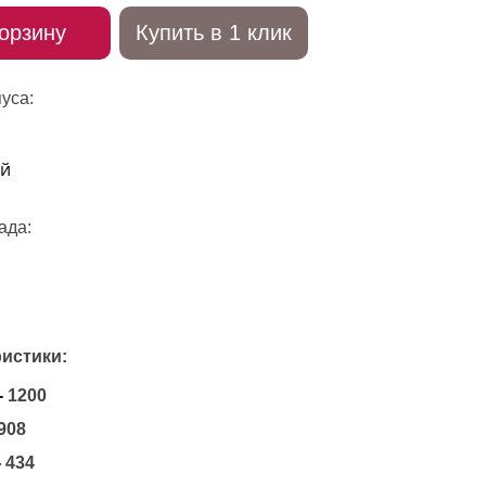
орзину
Купить в 1 клик
уса:
ада:
истики:
-
1200
908
-
434