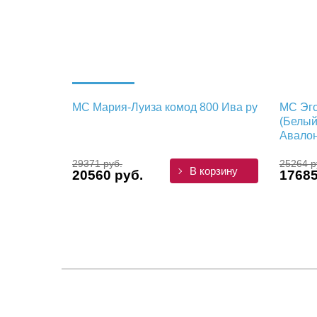
МС Мария-Луиза комод 800 Ива ру
МС Эго
(Белый
Авало
29371 руб.
25264 р
В корзину
20560 руб.
17685