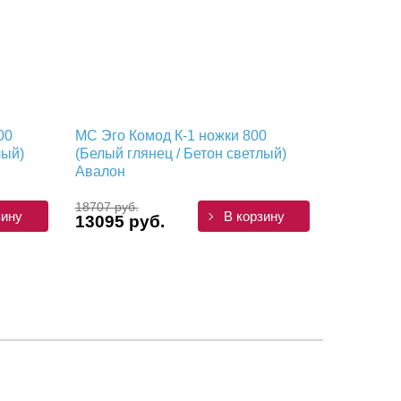
00
МС Эго Комод К-1 ножки 800
лый)
(Белый глянец / Бетон светлый)
Авалон
18707 руб.
зину
В корзину
13095 руб.