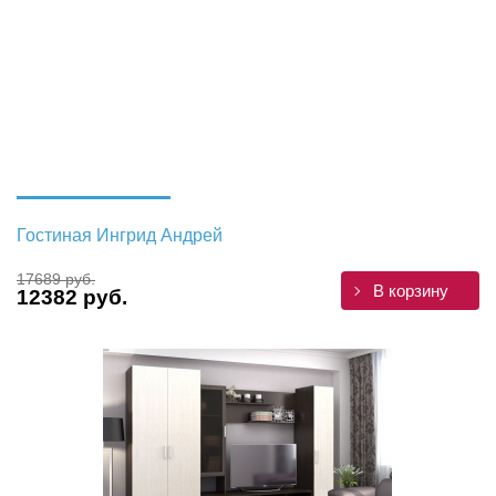
Гостиная Ингрид Андрей
17689 руб.
В корзину
12382 руб.