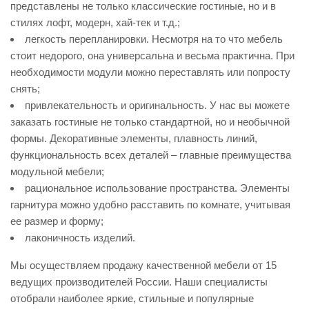
представлены не только классические гостиные, но и в
стилях лофт, модерн, хай-тек и т.д.;
легкость перепланировки. Несмотря на то что мебель
стоит недорого, она универсальна и весьма практична. При
необходимости модули можно переставлять или попросту
снять;
привлекательность и оригинальность. У нас вы можете
заказать гостиные не только стандартной, но и необычной
формы. Декоративные элементы, плавность линий,
функциональность всех деталей – главные преимущества
модульной мебели;
рациональное использование пространства. Элементы
гарнитура можно удобно расставить по комнате, учитывая
ее размер и форму;
лаконичность изделий.
Мы осуществляем продажу качественной мебели от 15
ведущих производителей России. Наши специалисты
отобрали наиболее яркие, стильные и популярные