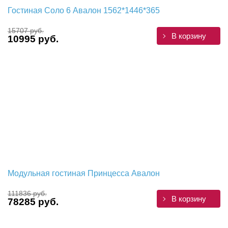
Гостиная Соло 6 Авалон 1562*1446*365
15707 руб.
В корзину
10995 руб.
Модульная гостиная Принцесса Авалон
111836 руб.
В корзину
78285 руб.