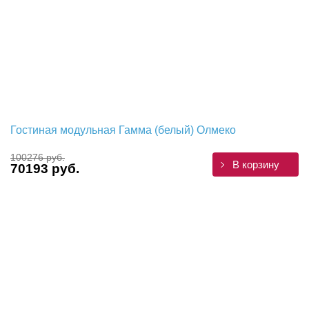
Гостиная модульная Гамма (белый) Олмеко
100276 руб.
В корзину
70193 руб.