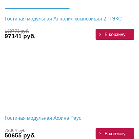
Гостиная модульная Апполия композиция 2, ТЭКС
138773 руб.
В корзину
97141 руб.
Гостиная модульная Афина Раус
72364 руб.
В корзину
50655 руб.