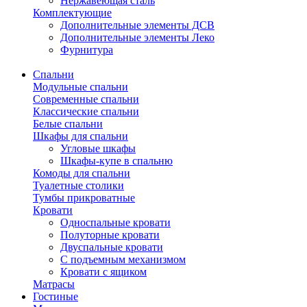
Нержавеющая сталь
Комплектующие
Дополнительные элементы ДСВ
Дополнительные элементы Леко
Фурнитура
Спальни
Модульные спальни
Современные спальни
Классические спальни
Белые спальни
Шкафы для спальни
Угловые шкафы
Шкафы-купе в спальню
Комоды для спальни
Туалетные столики
Тумбы прикроватные
Кровати
Односпальные кровати
Полуторные кровати
Двуспальные кровати
С подъемным механизмом
Кровати с ящиком
Матрасы
Гостиные