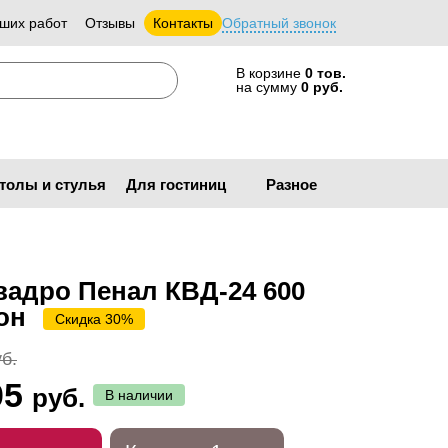
ших работ
Отзывы
Контакты
Обратный звонок
В корзине
0 тов.
на сумму
0 руб.
толы и стулья
Для гостиниц
Разное
вадро Пенал КВД-24 600
он
Скидка 30%
б.
05
руб.
В наличии