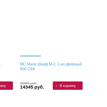
я
МС Мале Шкаф М-2, 1-но дверный
600 СБК
20493 руб.
зину
В корзину
14345 руб.