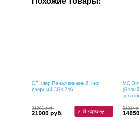
Похожие товары:
СГ Клер Пенал книжный 1-но
МС Эго
дверный СБК 746
(Белый
золото
31286 руб.
21214 р
В корзину
21900 руб.
14850