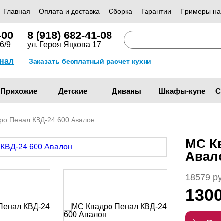
Главная
Оплата и доставка
Сборка
Гарантии
Примеры на
-00
8 (918) 682-41-08
6/9
ул. Героя Яцкова 17
анал
Заказать бесплатный расчет кухни
Прихожие
Детские
Диваны
Шкафы-купе
С
ро Пенал КВД-24 600 Авалон
МС К
Авал
18579 ру
130