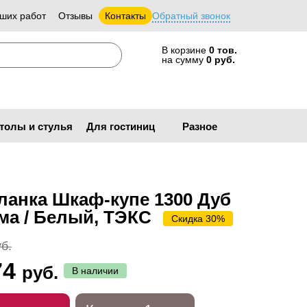
ших работ
Отзывы
Контакты
Обратный звонок
В корзине
0 тов.
на сумму
0 руб.
толы и стулья
Для гостиниц
Разное
ланка Шкаф-купе 1300 Дуб
ма / Белый, ТЭКС
Скидка 30%
б.
74
руб.
В наличии