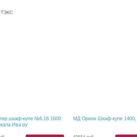
, ТЭКС
тер шкаф-купе №6.16 1600
МД Орион Шкаф-купе 1400
ркала Ива ру
уб.
40654 руб.