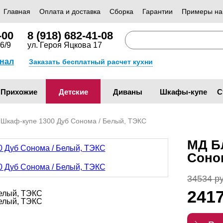
Главная
Оплата и доставка
Сборка
Гарантии
Примеры на
-00
8 (918) 682-41-08
6/9
ул. Героя Яцкова 17
анал
Заказать бесплатный расчет кухни
Прихожие
Детские
Диваны
Шкафы-купе
С
 Шкаф-купе 1300 Дуб Сонома / Белый, ТЭКС
МД Б
Соно
34534 ру
241