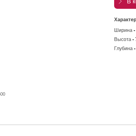
В к
Характер
Ширина
-
Высота
-
Глубина
-
600