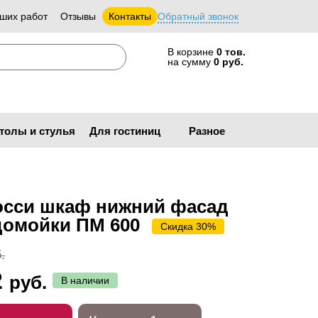
ших работ
Отзывы
Контакты
Обратный звонок
В корзине
0 тов.
на сумму
0 руб.
толы и стулья
Для гостиниц
Разное
осси шкаф нижний фасад
домойки ПМ 600
Скидка 30%
.
2
руб.
В наличии