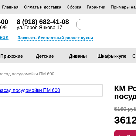
Главная
Оплата и доставка
Сборка
Гарантии
Примеры на
-00
8 (918) 682-41-08
6/9
ул. Героя Яцкова 17
анал
Заказать бесплатный расчет кухни
Прихожие
Детские
Диваны
Шкафы-купе
С
фасад посудомойки ПМ 600
КМ Р
посу
5160 руб
361