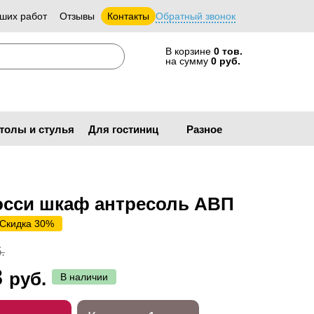
ших работ
Отзывы
Контакты
Обратный звонок
В корзине
0 тов.
на сумму
0 руб.
толы и стулья
Для гостиниц
Разное
осси шкаф антресоль АВП
Скидка 30%
.
8
руб.
В наличии