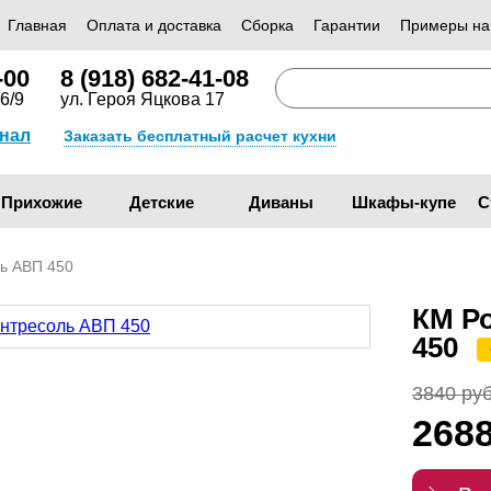
Главная
Оплата и доставка
Сборка
Гарантии
Примеры на
-00
8 (918) 682-41-08
6/9
ул. Героя Яцкова 17
анал
Заказать бесплатный расчет кухни
Прихожие
Детские
Диваны
Шкафы-купе
С
ь АВП 450
КМ Р
450
3840 руб
268