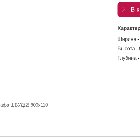
В к
Характер
Ширина
-
Высота
-
Глубина
-
кафа ШВУД(2) 900х110