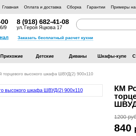
Главная
Оплата и доставка
Сборка
Гарантии
Примеры на
-00
8 (918) 682-41-08
6/9
ул. Героя Яцкова 17
анал
Заказать бесплатный расчет кухни
Прихожие
Детские
Диваны
Шкафы-купе
С
й торцевого высокого шкафа ШВУД(2) 900х110
КМ Р
торц
ШВУД
1200 руб
840