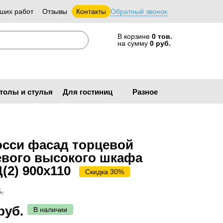
ших работ
Отзывы
Контакты
Обратный звонок
В корзине
0 тов.
на сумму
0 руб.
толы и стулья
Для гостиниц
Разное
осси фасад торцевой
евого высокого шкафа
(2) 900х110
Скидка 30%
.
руб.
В наличии