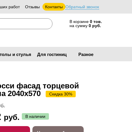
ших работ
Отзывы
Контакты
Обратный звонок
В корзине
0 тов.
на сумму
0 руб.
толы и стулья
Для гостиниц
Разное
осси фасад торцевой
ла 2040х570
Скидка 30%
б.
2
руб.
В наличии