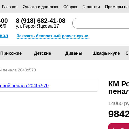
Главная
Оплата и доставка
Сборка
Гарантии
Примеры на
-00
8 (918) 682-41-08
6/9
ул. Героя Яцкова 17
анал
Заказать бесплатный расчет кухни
Прихожие
Детские
Диваны
Шкафы-купе
С
й пенала 2040х570
КМ Р
пена
14060 ру
984