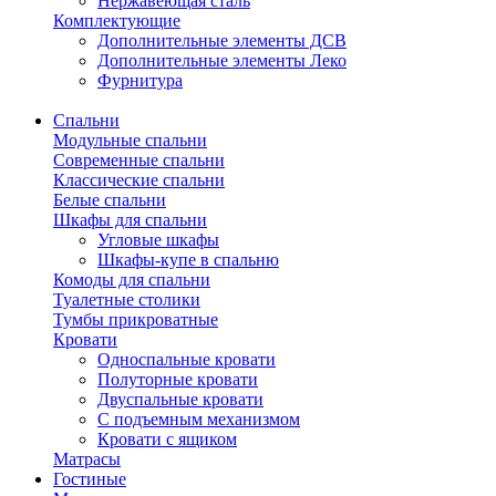
Нержавеющая сталь
Комплектующие
Дополнительные элементы ДСВ
Дополнительные элементы Леко
Фурнитура
Спальни
Модульные спальни
Современные спальни
Классические спальни
Белые спальни
Шкафы для спальни
Угловые шкафы
Шкафы-купе в спальню
Комоды для спальни
Туалетные столики
Тумбы прикроватные
Кровати
Односпальные кровати
Полуторные кровати
Двуспальные кровати
С подъемным механизмом
Кровати с ящиком
Матрасы
Гостиные