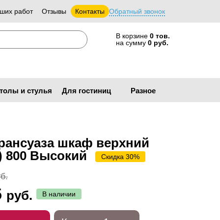
ших работ
Отзывы
Контакты
Обратный звонок
В корзине
0 тов.
на сумму
0 руб.
толы и стулья
Для гостиниц
Разное
рансуаза шкаф верхний
) 800 Высокий
Скидка 30%
б.
5
руб.
В наличии