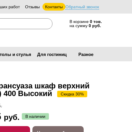
ших работ
Отзывы
Контакты
Обратный звонок
В корзине
0 тов.
на сумму
0 руб.
толы и стулья
Для гостиниц
Разное
рансуаза шкаф верхний
) 400 Высокий
Скидка 30%
.
5
руб.
В наличии