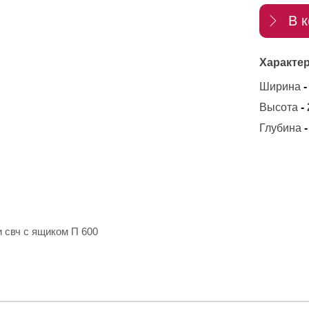
В к
Характер
Ширина
-
Высота
-
Глубина
-
 свч с ящиком П 600