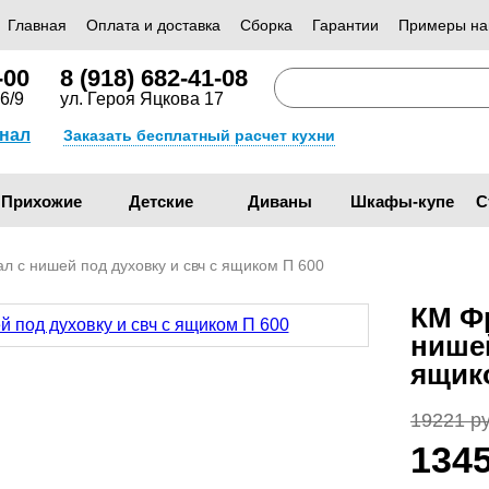
Главная
Оплата и доставка
Сборка
Гарантии
Примеры на
-00
8 (918) 682-41-08
6/9
ул. Героя Яцкова 17
анал
Заказать бесплатный расчет кухни
Прихожие
Детские
Диваны
Шкафы-купе
С
 с нишей под духовку и свч с ящиком П 600
КМ Ф
нишей
ящик
19221 ру
134