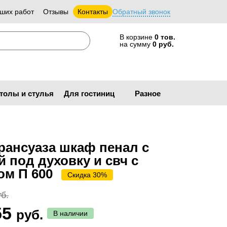
ших работ
Отзывы
Контакты
Обратный звонок
В корзине
0 тов.
на сумму
0 руб.
толы и стулья
Для гостиниц
Разное
рансуаза шкаф пенал с
 под духовку и свч с
ом П 600
Скидка 30%
б.
55
руб.
В наличии