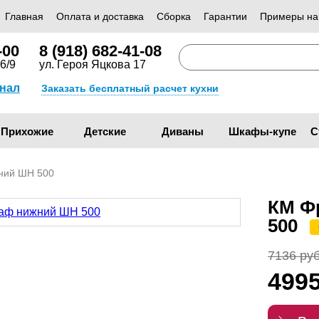
Главная
Оплата и доставка
Сборка
Гарантии
Примеры на
-00
8 (918) 682-41-08
6/9
ул. Героя Яцкова 17
анал
Заказать бесплатный расчет кухни
Прихожие
Детские
Диваны
Шкафы-купе
С
ний ШН 500
КМ Ф
500
7136 руб
499