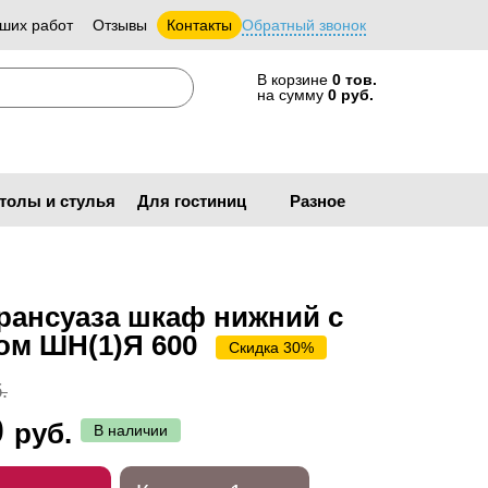
ших работ
Отзывы
Контакты
Обратный звонок
В корзине
0 тов.
на сумму
0 руб.
толы и стулья
Для гостиниц
Разное
рансуаза шкаф нижний с
ом ШН(1)Я 600
Скидка 30%
.
0
руб.
В наличии