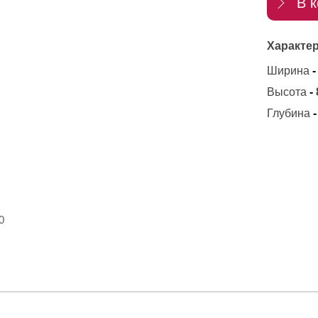
В к
Характер
Ширина
-
Высота
-
Глубина
-
0