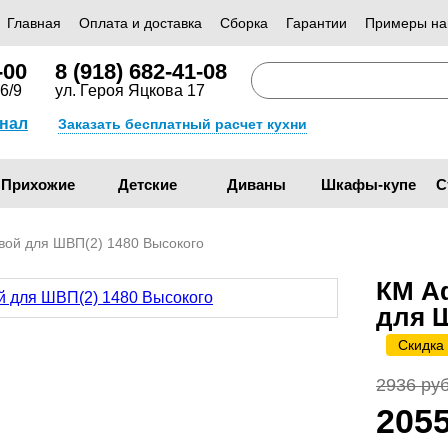
Главная
Оплата и доставка
Сборка
Гарантии
Примеры на
-00
8 (918) 682-41-08
6/9
ул. Героя Яцкова 17
анал
Заказать бесплатный расчет кухни
Прихожие
Детские
Диваны
Шкафы-купе
С
ой для ШВП(2) 1480 Высокого
КМ А
для 
Скидка
2936 руб
205