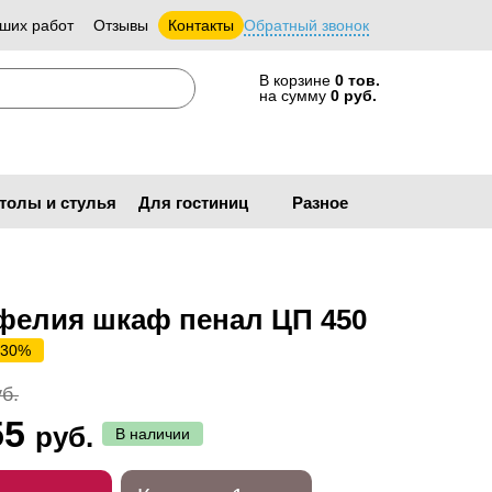
ших работ
Отзывы
Контакты
Обратный звонок
В корзине
0 тов.
на сумму
0 руб.
толы и стулья
Для гостиниц
Разное
фелия шкаф пенал ЦП 450
 30%
б.
55
руб.
В наличии