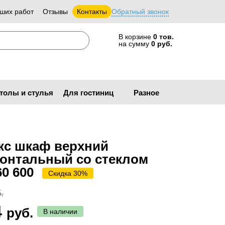
ших работ
Отзывы
Контакты
Обратный звонок
В корзине
0 тов.
на сумму
0 руб.
толы и стулья
Для гостиниц
Разное
кс шкаф верхний
зонтальный со стеклом
60 600
Скидка 30%
.
4
руб.
В наличии