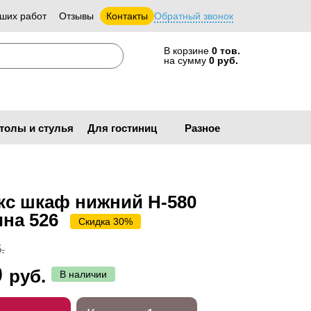
ших работ
Отзывы
Контакты
Обратный звонок
В корзине
0 тов.
на сумму
0 руб.
толы и стулья
Для гостиниц
Разное
кс шкаф нижний Н-580
ина 526
Скидка 30%
.
9
руб.
В наличии