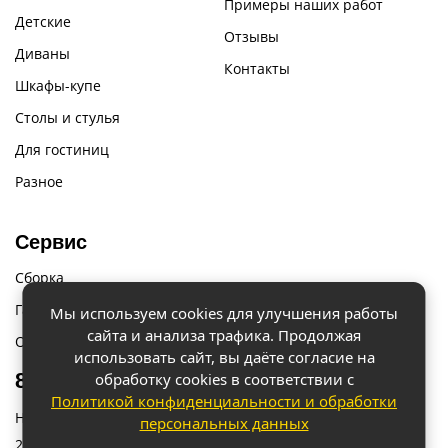
Примеры наших работ
Детские
Отзывы
Диваны
Контакты
Шкафы-купе
Столы и стулья
Для гостиниц
Разное
Сервис
Сборка
Гарантии
Мы используем cookies для улучшения работы
сайта и анализа трафика. Продолжая
Оплата и доставка
использовать сайт, вы даёте согласие на
8 (918) 087-12-00
обработку cookies в соответствии с
Политикой конфиденциальности и обработки
Наш адрес: г. Краснодар, ул. Бородинская 156/9
персональных данных
.
2023 © «Мебель 2x2» Все права защищены