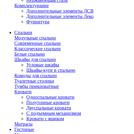
Нержавеющая сталь
Комплектующие
Дополнительные элементы ДСВ
Дополнительные элементы Леко
Фурнитура
Спальни
Модульные спальни
Современные спальни
Классические спальни
Белые спальни
Шкафы для спальни
Угловые шкафы
Шкафы-купе в спальню
Комоды для спальни
Туалетные столики
Тумбы прикроватные
Кровати
Односпальные кровати
Полуторные кровати
Двуспальные кровати
С подъемным механизмом
Кровати с ящиком
Матрасы
Гостиные