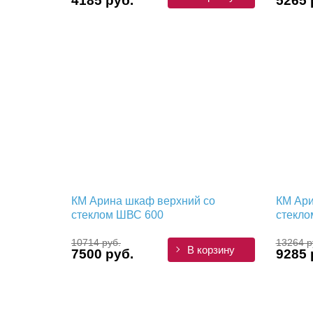
4185 руб.
5265 
КМ Арина шкаф верхний со
КМ Ари
стеклом ШВС 600
стекло
10714 руб.
13264 р
В корзину
7500 руб.
9285 