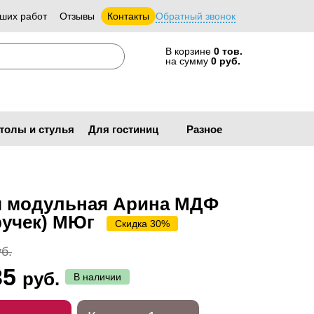
ших работ
Отзывы
Контакты
Обратный звонок
В корзине
0 тов.
на сумму
0 руб.
толы и стулья
Для гостиниц
Разное
я модульная Арина МДФ
ручек) МЮг
Скидка 30%
б.
35
руб.
В наличии