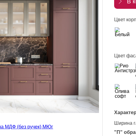
В к
Цвет корп
Цвет фас
Характер
Ширина г
"П" обра