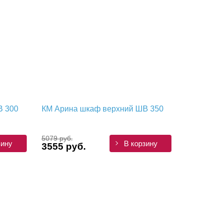
В 300
КМ Арина шкаф верхний ШВ 350
5079 руб.
зину
В корзину
3555 руб.