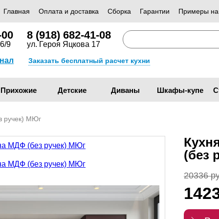
Главная
Оплата и доставка
Сборка
Гарантии
Примеры на
-00
8 (918) 682-41-08
6/9
ул. Героя Яцкова 17
анал
Заказать бесплатный расчет кухни
Прихожие
Детские
Диваны
Шкафы-купе
С
з ручек) МЮг
Кухн
(без 
20336 ру
142