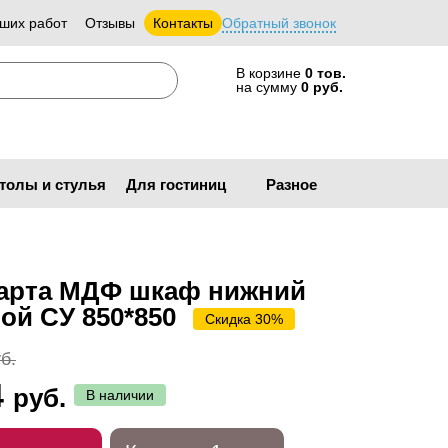
ших работ
Отзывы
Контакты
Обратный звонок
В корзине
0 тов.
на сумму
0 руб.
толы и стулья
Для гостиниц
Разное
арта МДФ шкаф нижний
ой СУ 850*850
Скидка 30%
б.
4
руб.
В наличии