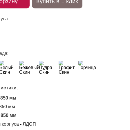
орзину
Купить в 1 клик
уса:
ада:
истики:
850 мм
850 мм
850 мм
 корпуса
-
ЛДСП