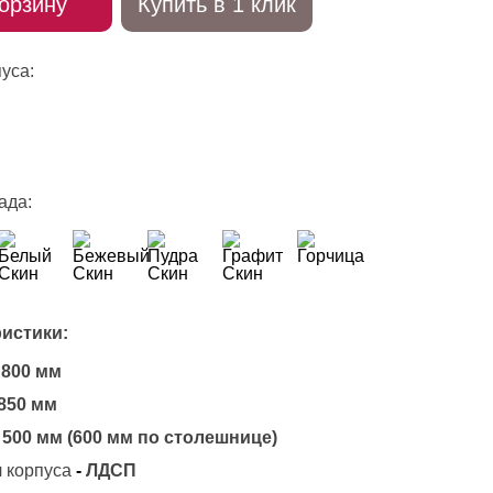
орзину
Купить в 1 клик
уса:
ада:
истики:
800 мм
850 мм
500 мм (600 мм по столешнице)
 корпуса
-
ЛДСП