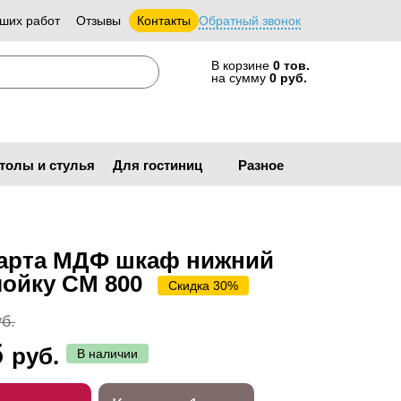
ших работ
Отзывы
Контакты
Обратный звонок
В корзине
0 тов.
на сумму
0 руб.
толы и стулья
Для гостиниц
Разное
арта МДФ шкаф нижний
мойку СМ 800
Скидка 30%
б.
5
руб.
В наличии