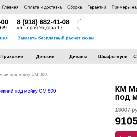
Главная
Оплата и доставка
Сборка
Гарантии
Примеры на
-00
8 (918) 682-41-08
6/9
ул. Героя Яцкова 17
анал
Заказать бесплатный расчет кухни
Прихожие
Детские
Диваны
Шкафы-купе
С
ний под мойку СМ 800
КМ М
под 
13007 ру
910