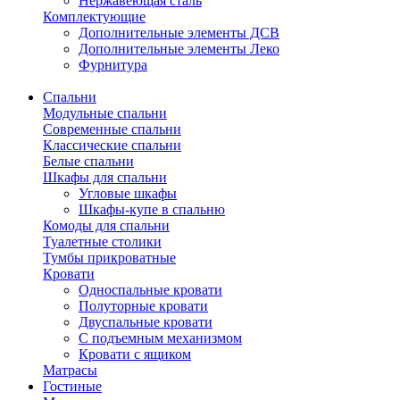
Нержавеющая сталь
Комплектующие
Дополнительные элементы ДСВ
Дополнительные элементы Леко
Фурнитура
Спальни
Модульные спальни
Современные спальни
Классические спальни
Белые спальни
Шкафы для спальни
Угловые шкафы
Шкафы-купе в спальню
Комоды для спальни
Туалетные столики
Тумбы прикроватные
Кровати
Односпальные кровати
Полуторные кровати
Двуспальные кровати
С подъемным механизмом
Кровати с ящиком
Матрасы
Гостиные