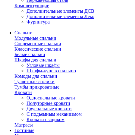
Нержавеющая сталь
Комплектующие
Дополнительные элементы ДСВ
Дополнительные элементы Леко
Фурнитура
Спальни
Модульные спальни
Современные спальни
Классические спальни
Белые спальни
Шкафы для спальни
Угловые шкафы
Шкафы-купе в спальню
Комоды для спальни
Туалетные столики
Тумбы прикроватные
Кровати
Односпальные кровати
Полуторные кровати
Двуспальные кровати
С подъемным механизмом
Кровати с ящиком
Матрасы
Гостиные