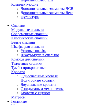
Нержавеющая сталь
Комплектующие
Дополнительные элементы ДСВ
Дополнительные элементы Леко
Фурнитура
Спальни
Модульные спальни
Современные спальни
Классические спальни
Белые спальни
Шкафы для спальни
Угловые шкафы
Шкафы-купе в спальню
Комоды для спальни
Туалетные столики
Тумбы прикроватные
Кровати
Односпальные кровати
Полуторные кровати
Двуспальные кровати
С подъемным механизмом
Кровати с ящиком
Матрасы
Гостиные