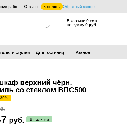
ших работ
Отзывы
Контакты
Обратный звонок
В корзине
0 тов.
на сумму
0 руб.
толы и стулья
Для гостиниц
Разное
шкаф верхний чёрн.
иль со стеклом ВПС500
 30%
б.
47
руб.
В наличии