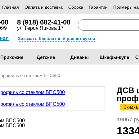
Главная
Оплата и доставка
Сборка
Гарантии
Примеры на
-00
8 (918) 682-41-08
6/9
ул. Героя Яцкова 17
анал
Заказать бесплатный расчет кухни
Прихожие
Детские
Диваны
Шкафы-купе
С
 профиль со стеклом ВПС500
ДСВ 
проф
Скидка
19067 ру
133