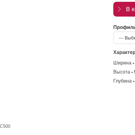
В к
Профил
Характер
Ширина
-
Высота
-
Глубина
-
ПС500